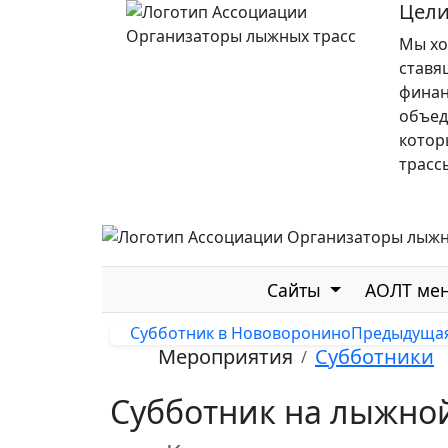
Цели
Мы хо
ставя
финан
объед
котор
трасс
Сайты
АОЛТ ме
Субботник в Нововоронино
Предыдуща
Мероприятия
Субботники
Субботник на лыжной